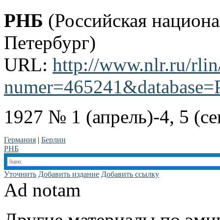
РНБ
(Российская национа
Петербург)
URL:
http://www.nlr.ru/rli
numer=465241&database=P
1927 № 1 (апрель)-4, 5 (се
Германия
|
Берлин
РНБ
Уточнить
Добавить издание
Добавить ссылку
Ad notam
Другие материалы по эмиг