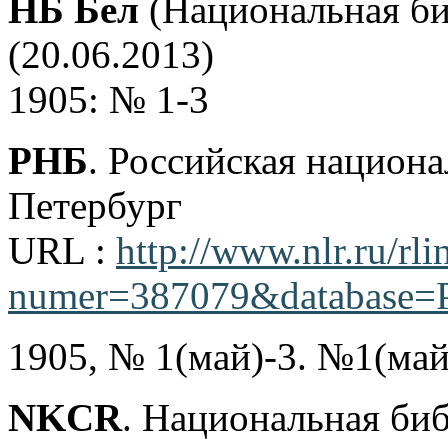
НБ Бел
(Национальная би
(20.06.2013)
1905: № 1-3
РНБ
. Российская национа
Петербург
URL :
http://www.nlr.ru/rli
numer=387079&database=P
1905, № 1(май)-3. №1(май
NKCR
. Национальная би