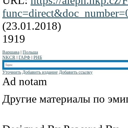
URL:
https://aleph.nkp.cz/F
func=direct&doc_number
(23.01.2018)
1919
Варшава
|
Польша
NKCR
|
ГАРФ
|
РНБ
Уточнить
Добавить издание
Добавить ссылку
Ad notam
Другие материалы по эмиг
www.emigrantika.ru