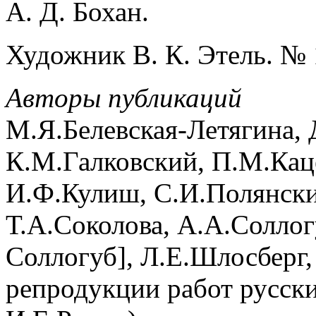
А. Д. Бохан.
Художник В. К. Этель. № 
Авторы публикаций
М.Я.Белевская-Летягина, 
К.М.Галковский, П.М.Каце
И.Ф.Кулиш, С.И.Полянски
Т.А.Соколова, А.А.Соллог
Соллогуб], Л.Е.Шлосберг,
репродукции работ русск