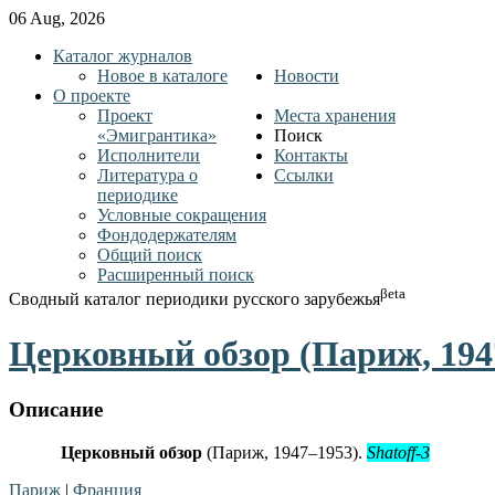
06 Aug, 2026
Каталог журналов
Новое в каталоге
Новости
О проекте
Проект
Места хранения
«Эмигрантика»
Поиск
Исполнители
Контакты
Литература о
Ссылки
периодике
Условные сокращения
Фондодержателям
Общий поиск
Расширенный поиск
βeta
Сводный каталог периодики русского зарубежья
Церковный обзор (Париж, 194
Описание
Церковный обзор
(Париж, 1947–1953).
Shatoff-3
Париж
|
Франция