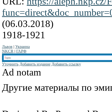
URL:
https://aleph.nkp.cz/F
func=direct&doc_number
(06.03.2018)
1918-1921
Львов
|
Украина
NKCR
|
ГАРФ
Уточнить
Добавить издание
Добавить ссылку
Ad notam
Другие материалы по эмиг
www.emigrantika.ru