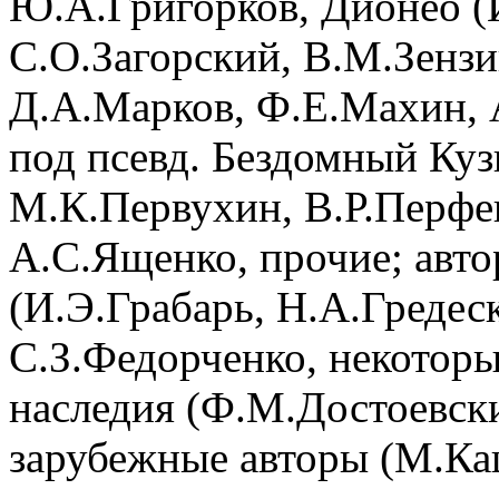
Ю.А.Григорков, Дионео (
С.О.Загорский, В.М.Зензи
Д.А.Марков, Ф.Е.Махин, А
под псевд. Бездомный Куз
М.К.Первухин, В.Р.Перфе
А.С.Ященко, прочие; авто
(И.Э.Грабарь, Н.А.Гредес
С.З.Федорченко, некоторы
наследия (Ф.М.Достоевски
зарубежные авторы (М.Ка