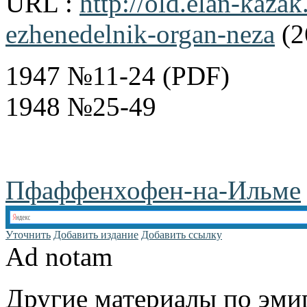
URL :
http://old.elan-kazak
ezhenedelnik-organ-neza
(2
1947 №11-24 (PDF)
1948 №25-49
Пфаффенхофен-на-Ильме
Уточнить
Добавить издание
Добавить ссылку
Ad notam
Другие материалы по эмиг