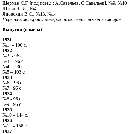
Шерман С.Г. [под псевд.: А.Савельев, С.Савельев], №9, №10
Штейн С.И., №4
Яновский В.С., №13, №14
Перечень авторов и номеров не является исчерпывающим
Выпуски (номера)
1931
№1. – 100 с.
1932
№2. - 96 с.
№3. – 96 с.
№4. – 96 с.
№5 – 103 с.
1933
№6 – 96 с.
№7 - 96 с.
1934
№8 - 96 с.
№9 - 96 с.
1935
№10 – 144 с.
1936
№11 – 158 с.
1937