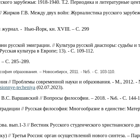
ского зарубежья: 1918-1940. Т.2. Периодика и литературные цен
/ Жирков Г.В. Между двух войн: Журналистика русского зарубеж
журнал. - Нью-Йорк, кн. XVIII. – С. 299
и русской эмиграции. // Культура русской диаспоры: судьбы и т
Русская культура в Европе; 13). - С. 109-112.
 – С. 285–289.
софия образования. – Новосибирск, 2011. - №5. - C. 103-110.
 // Проблемы современной науки и образования. - М., 2012. - 
tsionnye-techeniya
(02.07.2023).
В.С. Варшавский // Вопросы философии. – 2018. - №6. - С. 144-1
традиции // Русская философия: Многообразие в единстве: Матер
а. вып.1-3 // Вестник Русского студенческого христианского дв
) // Третья Россия: орган осуществлений нового синтеза. – Париж