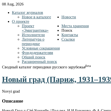
08 Aug, 2026
Каталог журналов
Новое в каталоге
Новости
О проекте
Проект
Места хранения
«Эмигрантика»
Поиск
Исполнители
Контакты
Литература о
Ссылки
периодике
Условные сокращения
Фондодержателям
Общий поиск
Расширенный поиск
βeta
Сводный каталог периодики русского зарубежья
Новый град (Париж, 1931–193
Novyi grad
Описание
Новый Град = Cité Nouvelle / Под ред. И.И.Бунакова, Ф.А.Степу