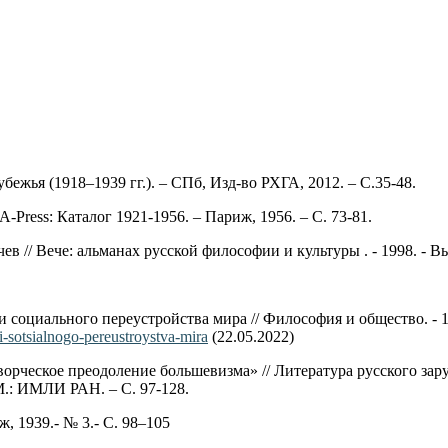
жья (1918–1939 гг.). – СПб, Изд-во РХГА, 2012. – С.35-48.
ress: Каталог 1921-1956. – Париж, 1956. – С. 73-81.
в // Вече: альманах русской философии и культуры . - 1998. - Вы
 социального переустройства мира // Философия и общество. - 1
i-sotsialnogo-pereustroystva-mira
(22.05.2022)
ческое преодоление большевизма» // Литература русского зарубе
– М.: ИМЛИ РАН. – С. 97-128.
, 1939.- № 3.- С. 98–105