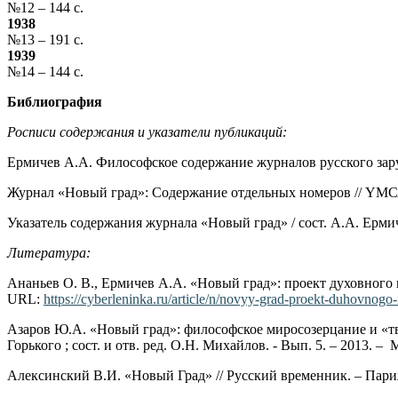
№12 – 144 с.
1938
№13 – 191 с.
1939
№14 – 144 с.
Библиография
Росписи содержания и указатели публикаций:
Ермичев А.А. Философское содержание журналов русского зарубе
Журнал «Новый град»: Содержание отдельных номеров // YМСА-P
Указатель содержания журнала «Новый град» / сост. А.А. Ермиче
Литература:
Ананьев О. В., Ермичев А.А. «Новый град»: проект духовного и
URL:
https://cyberleninka.ru/article/n/novyy-grad-proekt-duhovnogo-
Азаров Ю.А. «Новый град»: философское миросозерцание и «твор
Горького ; сост. и отв. ред. О.Н. Михайлов. - Вып. 5. – 2013. 
Алексинский В.И. «Новый Град» // Русский временник. – Париж