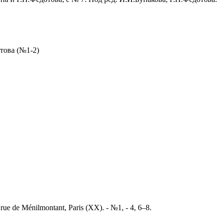
това (№1-2)
 rue de Ménilmontant, Paris (XX). - №1, - 4, 6–8.