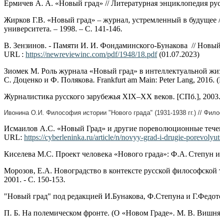
Ермичев А. А. «Новый град» // Литературная энциклопедия рус
Жирков Г.В. «Новый град» – журнал, устремленный в будущее /
университета. – 1998. – С. 141-146.
В. Зензинов. - Памяти И. И. Фондаминского-Бунакова // Новый 
URL :
https://newreviewinc.com/pdf/1948/18.pdf
(01.07.2023)
Зиомек М. Роль журнала «Новый град» в интеллектуальной жизн
С. Доценко и Ф. Полякова. Frankfurt am Main: Peter Lang, 2016. (
Журналистика русского зарубежья XIX–XX веков. [СПб.], 2003.
Ивонина О.И. Философия истории "Нового града" (1931-1938 гг.) // Фило
Исмаилов А.С. «Новый Град» и другие пореволюционные течения
URL:
https://cyberleninka.ru/article/n/novyy-grad-i-drugie-porevolyu
Киселева М.С. Проект человека «Нового града»: Ф.А. Степун и 
Морозов, Е.А. Новоградство в контексте русской философской 
2001. - С. 150-153.
"Новый град" под редакцией И.Бунакова, Ф.Степуна и Г.Федотов
П. Б. На полемическом фронте. (О «Новом Граде». М. В. Вишняку