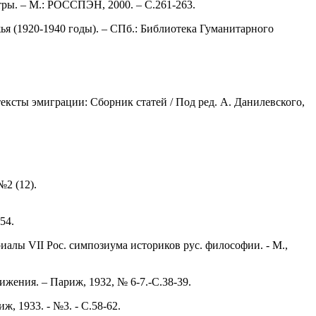
тры. – М.: РОССПЭН, 2000. – С.261-263.
ья (1920-1940 годы). – СПб.: Библиотека Гуманитарного
ексты эмиграции: Сборник статей / Под ред. А. Данилевского,
№2 (12).
54.
иалы VII Рос. симпозиума историков рус. философии. - М.,
ижения. – Париж, 1932, № 6-7.-С.38-39.
, 1933. - №3. - С.58-62.