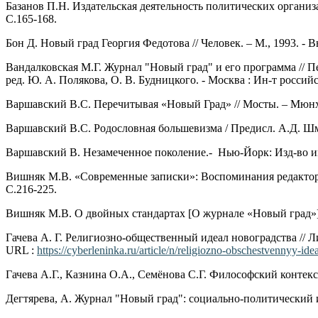
Базанов П.Н. Издательская деятельность политических организац
С.165-168.
Бон Д. Новый град Георгия Федотова // Человек. – М., 1993. - Вы
Вандалковская М.Г. Журнал "Новый град" и его программа // Пе
ред. Ю. А. Полякова, О. В. Будницкого. - Москва : Ин-т россий
Варшавский В.С. Перечитывая «Новый Град» // Мосты. – Мюнхен
Варшавский В.С. Родословная большевизма / Предисл. А.Д. Шмема
Варшавский В. Незамеченное поколение.- Нью-Йорк: Изд-во им
Вишняк М.В. «Современные записки»: Воспоминания редактора.- Bl
С.216-225.
Вишняк М.В. О двойных стандартах [О журнале «Новый град»] //
Гачева А. Г. Религиозно-общественный идеал новоградства // 
URL :
https://cyberleninka.ru/article/n/religiozno-obschestvennyy-id
Гачева А.Г., Казнина О.А., Семёнова С.Г. Философский контекс
Дегтярева, А. Журнал "Новый град": социально-политический и и