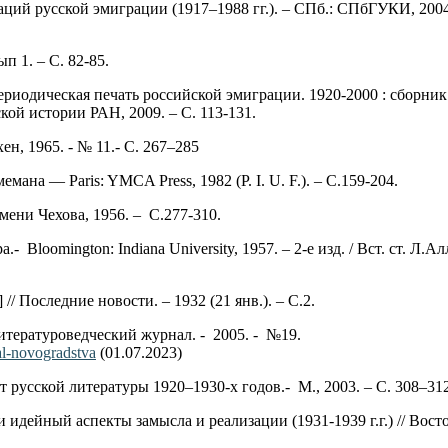
ий русской эмиграции (1917–1988 гг.). – СПб.: СПбГУКИ, 2004. –
п 1. – С. 82-85.
риодическая печать российской эмиграции. 1920-2000 : сборник с
ской истории РАН, 2009. – С. 113-131.
, 1965. - № 11.- С. 267–285
на — Paris: YMCA Press, 1982 (P. I. U. F.). – С.159-204.
ени Чехова, 1956. – С.277-310.
oomington: Indiana University, 1957. – 2-е изд. / Вст. ст. Л.Ал
 Последние новости. – 1932 (21 янв.). – С.2.
Литературоведческий журнал. - 2005. - №19.
eal-novogradstva
(01.07.2023)
т русской литературы 1920–1930-х годов.- М., 2003. – С. 308–312
дейный аспекты замысла и реализации (1931-1939 г.г.) // Восток 