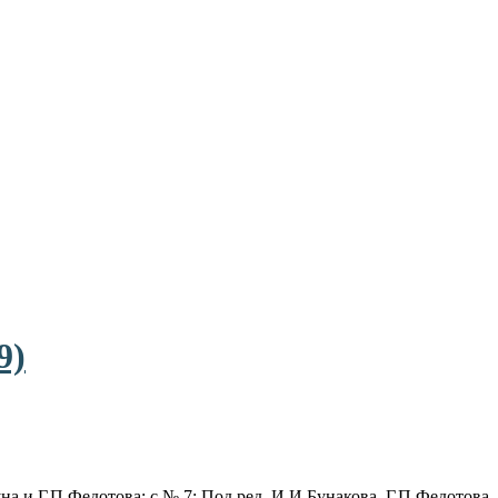
9)
на и Г.П.Федотова; с № 7: Под ред. И.И.Бунакова, Г.П.Федотова.