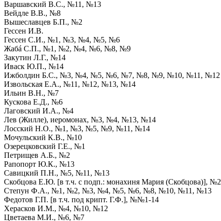
Варшавский В.С., №11, №13
Вейдле В.В., №8
Вышеславцев Б.П., №2
Гессен И.В.
Гессен С.И., №1, №3, №4, №5, №6
Жабá С.П., №1, №2, №4, №6, №8, №9
Закутин Л.Г., №14
Иваск Ю.П., №14
Ижболдин Б.С., №3, №4, №5, №6, №7, №8, №9, №10, №11, №12
Извольская Е.А., №11, №12, №13, №14
Ильин В.Н., №7
Кускова Е.Д., №6
Лаговский И.А., №4
Лев (Жилле), иеромонах, №3, №4, №13, №14
Лосский Н.О., №1, №3, №5, №9, №11, №14
Мочульский К.В., №10
Озерецковский Г.Е., №1
Петрищев А.Б., №2
Рапопорт Ю.К., №13
Савицкий П.Н., №5, №11, №13
Скобцова Е.Ю. [в т.ч. с подп.: монахиня Мария (Скобцова)], 
Степун Ф.А., №1, №2, №3, №4, №5, №6, №8, №10, №11, №13
Федотов Г.П. [в т.ч. под крипт. Г.Ф.], №№1-14
Херасков И.М., №4, №10, №12
Цветаева М.И., №6, №7