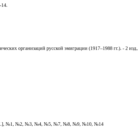
-14.
ических организаций русской эмиграции (1917–1988 гг.). - 2 изд
.М.], №1, №2, №3, №4, №5, №7, №8, №9, №10, №14