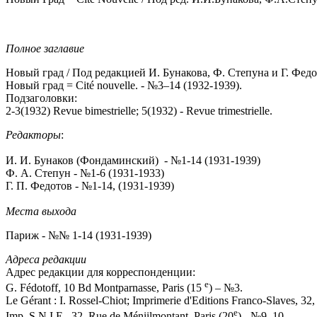
Полное заглавие
Новый град / Под редакцией И. Бунакова, Ф. Степуна и Г. Федо
Новый град = Cité nouvelle. - №3–14 (1932-1939).
Подзаголовки:
2-3(1932) Revue bimestrielle; 5(1932) - Revue trimestrielle.
Редакторы
:
И. И. Бунаков (Фондаминский) - №1-14 (1931-1939)
Ф. А. Степун - №1-6 (1931-1933)
Г. П. Федотов - №1-14, (1931-1939)
Места выхода
Париж - №№ 1-14 (1931-1939)
Адреса редакции
Адрес редакции для корреспонденции:
e
G. Fédotoff, 10 Bd Montparnasse, Paris (15
) – №3.
Le Gérant : I. Rossel-Chiot; Imprimerie d'Editions Franco-Slaves, 32,
e
Imp. S.N.I.E., 32, Rue de Méniilmontant, Paris (20
) - №9, 10.