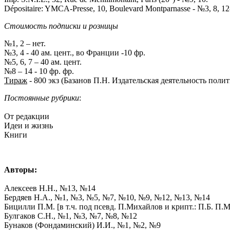
Dépositaire: YMCA-Presse, 10, Boulevard Montparnasse - №3, 8, 12
Стоимость подписки и розницы
№1, 2 – нет.
№3, 4 - 40 ам. цент., во Франции -10 фр.
№5, 6, 7 – 40 ам. цент.
№8 – 14 - 10 фр. фр.
Тираж
- 800 экз (Базанов П.Н. Издательская деятельность полит
Постоянные рубрики
:
От редакции
Идеи и жизнь
Книги
Авторы:
Алексеев Н.Н., №13, №14
Бердяев Н.А., №1, №3, №5, №7, №10, №9, №12, №13, №14
Бицилли П.М. [в т.ч. под псевд. П.Михайлов и крипт.: П.Б. П
Булгаков С.Н., №1, №3, №7, №8, №12
Бунаков (Фондаминский) И.И., №1, №2, №9