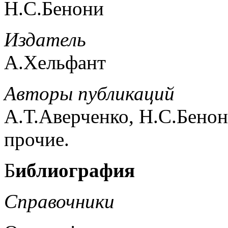
Н.С.Бенони
Издатель
А.Хельфант
Авторы публикаций
А.Т.Аверченко, Н.С.Бено
прочие.
Б
иблиография
Справочники