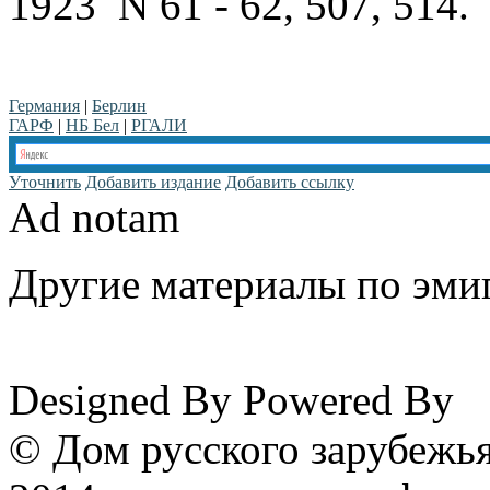
1923 N 61 - 62, 507, 514.
Германия
|
Берлин
ГАРФ
|
НБ Бел
|
РГАЛИ
Уточнить
Добавить издание
Добавить ссылку
Ad notam
Другие материалы по эмиг
www.emigrantika.ru
Designed By
Powered By
© Дом русского зарубежья