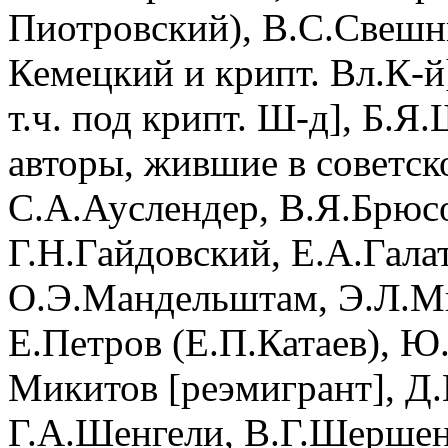
Пиотровский), В.С.Свешн
Кемецкий и крипт. Вл.К-й
т.ч. под крипт. Ш-д], Б.Я
авторы, жившие в советск
С.А.Ауслендер, В.Я.Брюсо
Г.Н.Гайдовский, Е.А.Гала
О.Э.Мандельштам, Э.Л.М
Е.Петров (Е.П.Катаев), Ю
Микитов [реэмигрант], Д
Г.А.Шенгели, В.Г.Шершен