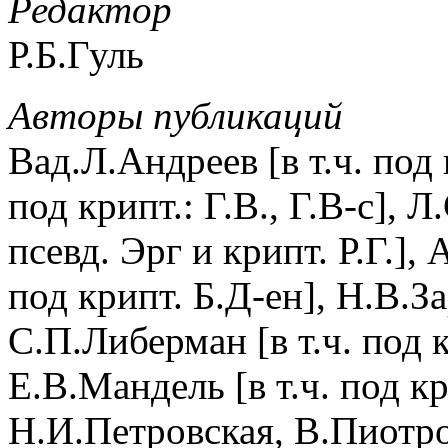
Редактор
Р.Б.Гуль
Авторы публикаций
Вад.Л.Андреев [в т.ч. под 
под крипт.: Г.В., Г.В-с], Л
псевд. Эрг и крипт. Р.Г.],
под крипт. Б.Д-ен], Н.В.З
С.П.Либерман [в т.ч. под к
Е.В.Мандель [в т.ч. под к
Н.И.Петровская, В.Пиотр