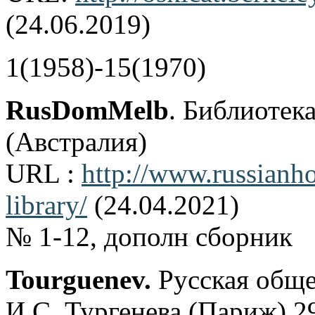
(24.06.2019)
1(1958)-15(1970)
RusDomMelb
. Библиотек
(Австралия)
URL :
http://www.russianh
library/
(24.04.2021)
№ 1-12, дополн сборник
Tourguenev.
Русская обще
И.С. Тургенева (Париж) 2