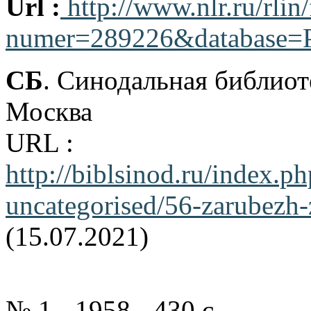
Url :
http://www.nlr.ru/rlin
numer=289226&database=P
СБ
. Синодальная библиот
Москва
URL :
http://biblsinod.ru/i
uncategorised/56-zarubezh-
(15.07.2021)
№ 1.- 1958.- 430 с.