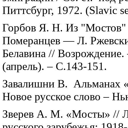
Питтсбург, 1972. (Slavic se
Горбов Я. Н. Из "Мостов"
Померанцев — Л. Ржевск
Белавина // Возрождение.
(апрель). – С.143-151.
Завалишни В. Альманах «М
Новое русское слово – Нь
Зверев А. М. «Мосты» // 
русского зарубежья: 1918-