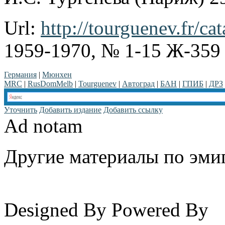
Url:
http://tourguenev.fr/ca
1959-1970, № 1-15 Ж-359
Германия
|
Мюнхен
MRC
|
RusDomMelb
|
Tourguenev
|
Автоград
|
БАН
|
ГПИБ
|
ДРЗ
Уточнить
Добавить издание
Добавить ссылку
Ad notam
Другие материалы по эмиг
www.emigrantika.ru
Designed By
Powered By