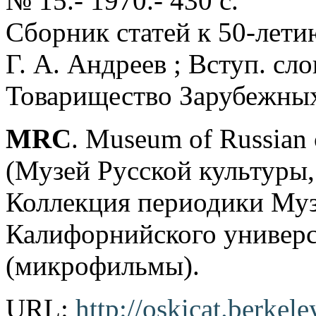
№ 15.- 1970.- 430 с.
Сборник статей к 50-летию
Г. А. Андреев ; Вступ. сло
Товарищество Зарубежных 
MRC
. Museum of Russian 
(Музей Русской культуры
Коллекция периодики Музе
Калифорнийского универс
(микрофильмы).
URL:
http://oskicat.berke