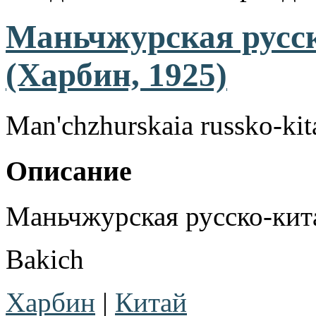
Маньчжурская русск
(Харбин, 1925)
Man'chzhurskaia russko-kita
Описание
Маньчжурская русско-кита
Bakich
Харбин
|
Китай