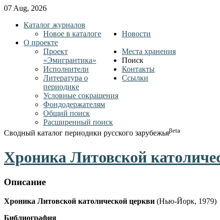
07 Aug, 2026
Каталог журналов
Новое в каталоге
Новости
О проекте
Проект
Места хранения
«Эмигрантика»
Поиск
Исполнители
Контакты
Литература о
Ссылки
периодике
Условные сокращения
Фондодержателям
Общий поиск
Расширенный поиск
βeta
Сводный каталог периодики русского зарубежья
Хроника Литовской католичес
Описание
Хроника Литовской католической церкви
(Нью-Йорк, 1979)
Библиография