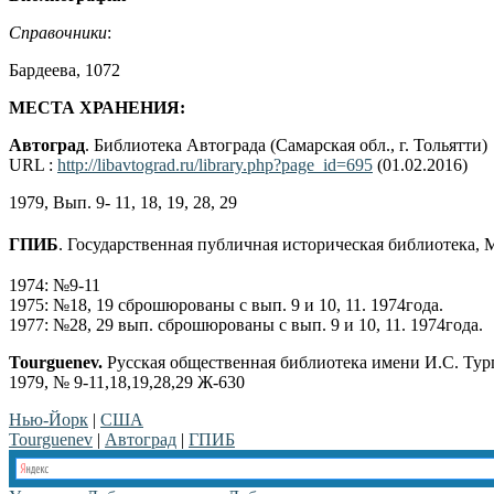
Справочники
:
Бардеева, 1072
МЕСТА ХРАНЕНИЯ:
Автоград
. Библиотека Автограда (Самарская обл., г. Тольятти)
URL :
http://libavtograd.ru/library.php?page_id=695
(01.02.2016)
1979, Вып. 9- 11, 18, 19, 28, 29
ГПИБ
. Государственная публичная историческая библиотека,
1974: №9-11
1975: №18, 19 сброшюрованы с вып. 9 и 10, 11. 1974года.
1977: №28, 29 вып. сброшюрованы с вып. 9 и 10, 11. 1974года.
Tourguenev.
Русская общественная библиотека имени И.С. Турге
1979, № 9-11,18,19,28,29 Ж-630
Нью-Йорк
|
США
Tourguenev
|
Автоград
|
ГПИБ