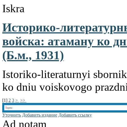
Iskra
Историко-литературн
войска: атаману ко д
(Б.м., 1931)
Istoriko-literaturnyi sbor
ko dniu voiskovogo prazdn
[
1
]
2
3
>
>>
Уточнить
Добавить издание
Добавить ссылку
Ad notam