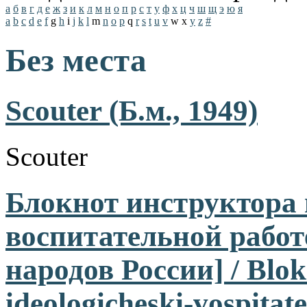
а
б
в
г
д
е
ж
з
и
к
л
м
н
о
п
р
с
т
у
ф
х
ц
ч
ш
щ
э
ю
я
a
b
c
d
e
f
g
h
i
j
k
l
m
n
o
p
q
r
s
t
u
v
w
x
y
z
#
Без места
Scouter (Б.м., 1949)
Scouter
Блокнот инструктора 
воспитательной рабо
народов России] / Blok
ideologicheski-vospita