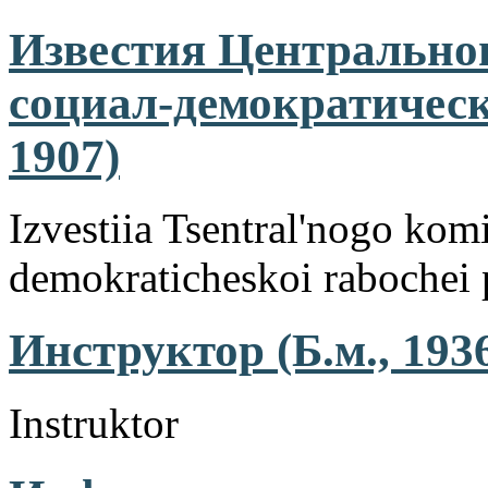
Известия Центральног
социал-демократическ
1907)
Izvestiia Tsentral'nogo komi
demokraticheskoi rabochei p
Инструктор (Б.м., 193
Instruktor