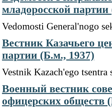
младоросской партии (
Vedomosti General'nogo sekr
Вестник Казачьего це
партии (Б.м., 1937)
Vestnik Kazach'ego tsentra 
Военный вестник сов
офицерских обществ (Б