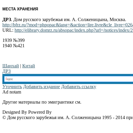
МЕСТА ХРАНЕНИЯ
ДРЗ
. Дом русского зарубежья им. А. Солженицына, Москва.
http://bfrz.ru/?mod=phpopac&lang=&action=lire.livre&cle_livre=02
URL:
http://elibrary.domrz.ru/absopac/index.php?url=/notices/index/
1939 №399
1940 №421
Шанхай
|
Китай
ДРЗ
Уточнить
Добавить издание
Добавить ссылку
Ad notam
Другие материалы по эмигрантике см.
www.emigrantika.ru
Designed By
Powered By
© Дом русского зарубежья им. А. Солженицына 1995 - 2014 пр