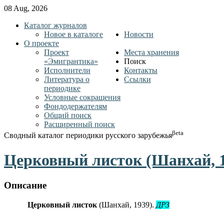
08 Aug, 2026
Каталог журналов
Новое в каталоге
Новости
О проекте
Проект
Места хранения
«Эмигрантика»
Поиск
Исполнители
Контакты
Литература о
Ссылки
периодике
Условные сокращения
Фондодержателям
Общий поиск
Расширенный поиск
βeta
Сводный каталог периодики русского зарубежья
Церковный листок (Шанхай, 1
Описание
Церковный листок
(Шанхай, 1939).
ДРЗ