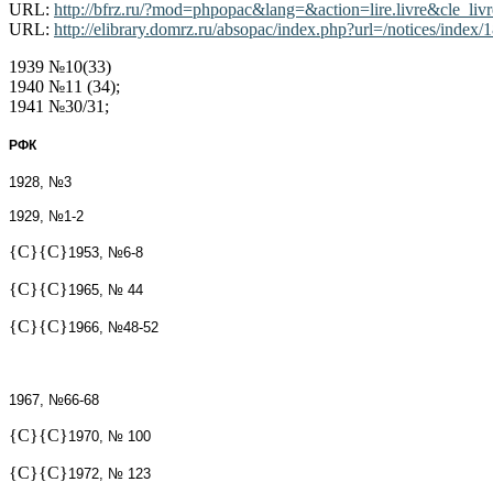
URL:
http://bfrz.ru/?mod=phpopac&lang=&action=lire.livre&cle_li
URL:
http://elibrary.domrz.ru/absopac/index.php?url=/notices/index/
1939 №10(33)
1940 №11 (34);
1941 №30/31;
РФК
1928, №3
1929, №1-2
{C}
{C}
1953, №6-8
{C}
{C}
1965, № 44
{C}
{C}
1966, №48-52
1967, №66-68
{C}
{C}
1970, № 100
{C}
{C}
1972, № 123