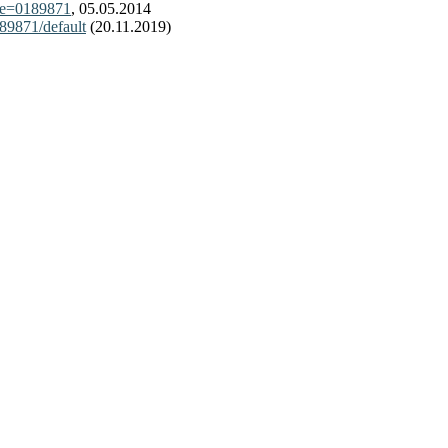
vre=0189871
, 05.05.2014
189871/default
(20.11.2019)