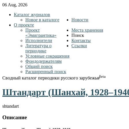
06 Aug, 2026
Каталог журналов
Новое в каталоге
Новости
О проекте
Проект
Места хранения
«Эмигрантика»
Поиск
Исполнители
Контакты
Литература о
Ссылки
периодике
Условные сокращения
Фондодержателям
Общий поиск
Расширенный поиск
βeta
Сводный каталог периодики русского зарубежья
Штандарт (Шанхай, 1928–194
shtandart
Описание