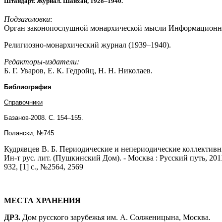
Штандарт. Журнал. Шанхай, 1928–1940.
Подзаголовки
:
Орган законопослушной монархической мысли Информационно-
Религиозно-монархический журнал (1939–1940).
Редакторы-издатели:
Б. Г. Уваров, Е. К. Гедройц, Н. Н. Николаев.
Библиография
Справочники
Базанов-2008. С. 154–155.
Полански, №745
Кудрявцев В. Б. Периодические и непериодические коллективные 
Ин-т рус. лит. (Пушкинский Дом). - Москва : Русский путь, 2011
932, [1] с., №2564, 2569
МЕСТА ХРАНЕНИЯ
ДРЗ.
Дом русского зарубежья им. А. Солженицына, Москва.