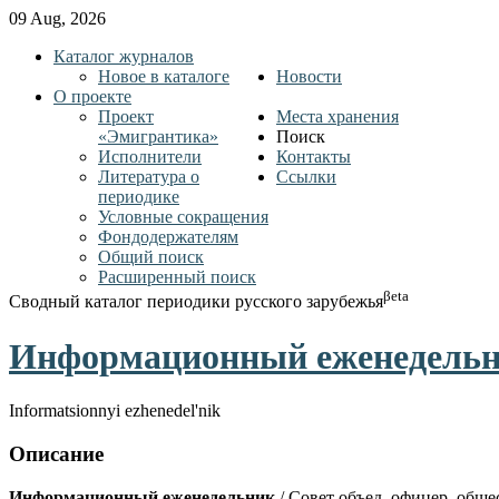
09 Aug, 2026
Каталог журналов
Новое в каталоге
Новости
О проекте
Проект
Места хранения
«Эмигрантика»
Поиск
Исполнители
Контакты
Литература о
Ссылки
периодике
Условные сокращения
Фондодержателям
Общий поиск
Расширенный поиск
βeta
Сводный каталог периодики русского зарубежья
Информационный еженедельни
Informatsionnyi ezhenedel'nik
Описание
Информационный еженедельник
/ Совет объед. офицер. обще