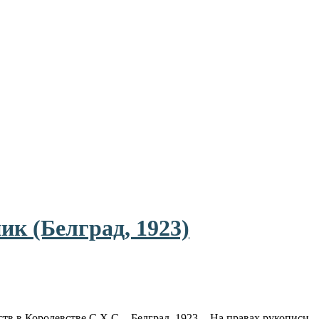
к (Белград, 1923)
ств в Королевстве С.Х.С. - Белград, 1923. - На правах рукописи.