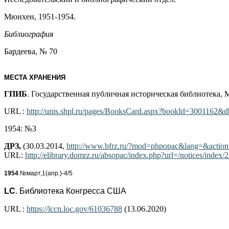
Мюнхен, 1951-1954.
Библиография
Бардеева, № 70
МЕСТА ХРАНЕНИЯ
ГПИБ
. Государственная публичная историческая библиотека, М
URL :
http://unis.shpl.ru/pages/BooksCard.aspx?bookId=3001162
1954: №3
ДРЗ,
(30.03.2014,
http://www.bfrz.ru/?mod=phpopac&lang=&action=
URL:
http://elibrary.domrz.ru/absopac/index.php?url=/notices/index/
1954
№март,1(апр.)-4/5
LC
. Библиотека Конгресса США
URL :
https://lccn.loc.gov/61036788
(13.06.2020)