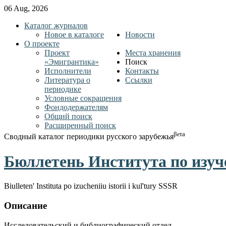
06 Aug, 2026
Каталог журналов
Новое в каталоге
Новости
О проекте
Проект
Места хранения
«Эмигрантика»
Поиск
Исполнители
Контакты
Литература о
Ссылки
периодике
Условные сокращения
Фондодержателям
Общий поиск
Расширенный поиск
βeta
Сводный каталог периодики русского зарубежья
Бюллетень Института по изуч
Biulleten' Instituta po izucheniiu istorii i kul'tury SSSR
Описание
Исследовательский и библиографический отдел.