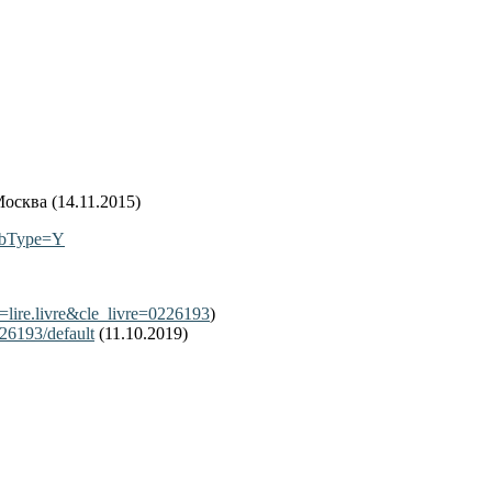
осква (14.11.2015)
&dbType=Y
lire.livre&cle_livre=0226193
)
226193/default
(11.10.2019)