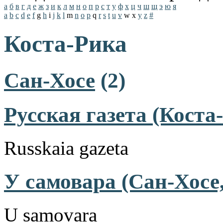
а
б
в
г
д
е
ж
з
и
к
л
м
н
о
п
р
с
т
у
ф
х
ц
ч
ш
щ
э
ю
я
a
b
c
d
e
f
g
h
i
j
k
l
m
n
o
p
q
r
s
t
u
v
w
x
y
z
#
Коста-Рика
Сан-Хосе
(2)
Русская газета (Коста
Russkaia gazeta
У самовара (Сан-Хосе,
U samovara